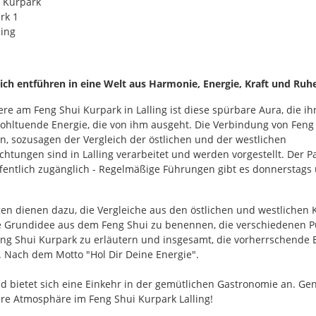
 Kurpark
rk 1
ling
sich entführen in eine Welt aus Harmonie, Energie, Kraft und Ruh
re am Feng Shui Kurpark in Lalling ist diese spürbare Aura, die i
ohltuende Energie, die von ihm ausgeht. Die Verbindung von Feng
n, sozusagen der Vergleich der östlichen und der westlichen
tungen sind in Lalling verarbeitet und werden vorgestellt. Der Pa
öffentlich zugänglich - Regelmäßige Führungen gibt es donnerstags
en dienen dazu, die Vergleiche aus den östlichen und westlichen 
ie Grundidee aus dem Feng Shui zu benennen, die verschiedenen 
eng Shui Kurpark zu erläutern und insgesamt, die vorherrschende 
 Nach dem Motto "Hol Dir Deine Energie".
d bietet sich eine Einkehr in der gemütlichen Gastronomie an. Gen
re Atmosphäre im Feng Shui Kurpark Lalling!