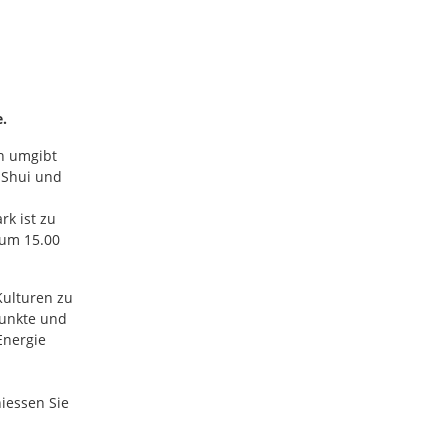
e.
hn umgibt
 Shui und
rk ist zu
 um 15.00
Kulturen zu
Punkte und
Energie
iessen Sie