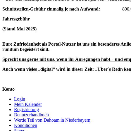
Schnittstellen-Gebühr einmalig je nach Aufwand:
800,00 bi
Jahresgeb
(Stand Mai 2025)
Eure Zufriedenheit als Portal-Nutzer ist uns ein besonderes Anl
rundum begeistert sind.
Sprecht uns gerne mit uns, wenn ihr Anregungen habt – und e
Auch wenn vieles „digital“ wird in dieser Zeit: „Über´s Redn k
Konto
Login
Mein Kalender
Registrierung
Benutzerhandbuch
Werde Teil von Dahoam in Niederbayern
Konditionen
News